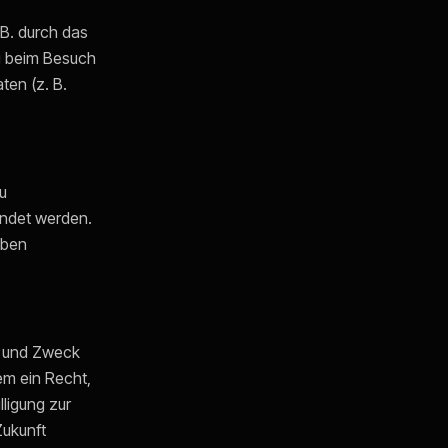
 B. durch das
ng beim Besuch
ten (z. B.
zu
endet werden.
aben
r und Zweck
em ein Recht,
ligung zur
Zukunft