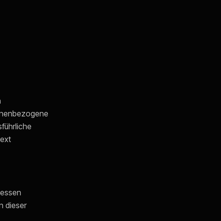
n
sonenbezogene
sführliche
ext
Dessen
n dieser