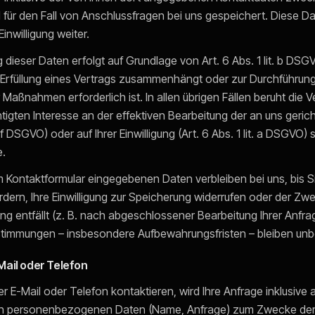
 für den Fall von Anschlussfragen bei uns gespeichert. Diese D
Einwilligung weiter.
 dieser Daten erfolgt auf Grundlage von Art. 6 Abs. 1 lit. b DSGV
 Erfüllung eines Vertrags zusammenhängt oder zur Durchführun
 Maßnahmen erforderlich ist. In allen übrigen Fällen beruht die V
igten Interesse an der effektiven Bearbeitung der an uns geric
t. f DSGVO) oder auf Ihrer Einwilligung (Art. 6 Abs. 1 lit. a DSGVO)
e.
m Kontaktformular eingegebenen Daten verbleiben bei uns, bis S
dern, Ihre Einwilligung zur Speicherung widerrufen oder der Zwe
g entfällt (z. B. nach abgeschlossener Bearbeitung Ihrer Anfr
stimmungen – insbesondere Aufbewahrungsfristen – bleiben unb
Mail oder Telefon
 E-Mail oder Telefon kontaktieren, wird Ihre Anfrage inklusive a
n personenbezogenen Daten (Name, Anfrage) zum Zwecke der