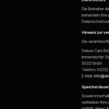
Die Betreiber d
behandeln Ihre
Datenschutzvors
Hinweis zur ve
Die verantwortli
Deluxe Cars Brü
Immendorfer Str
50321
Brühl
Telefon:
02232
E-Mail:
info@del
Speicherdauer
Soweit innerhal
verbleiben Ihre
entfällt. Wenn 