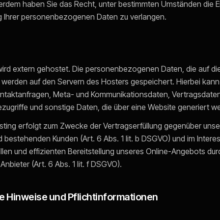
ßerdem haben Sie das Recht, unter bestimmten Umständen die 
ng Ihrer personenbezogenen Daten zu verlangen.
ird extern gehostet. Die personenbezogenen Daten, die auf di
 werden auf den Servern des Hosters gespeichert. Hierbei kann 
ontaktanfragen, Meta- und Kommunikationsdaten, Vertragsdaten
ugriffe und sonstige Daten, die über eine Website generiert w
sting erfolgt zum Zwecke der Vertragserfüllung gegenüber uns
d bestehenden Kunden (Art. 6 Abs. 1 lit. b DSGVO) und im Intere
llen und effizienten Bereitstellung unseres Online-Angebots dur
Anbieter (Art. 6 Abs. 1 lit. f DSGVO).
e Hinweise und Pflichtinformationen