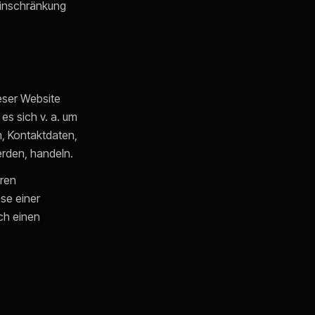
Einschränkung
eser Website
es sich v. a. um
, Kontaktdaten,
erden, handeln.
eren
sse einer
ch einen