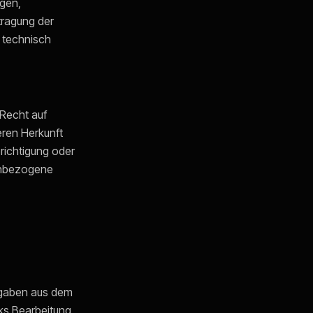
igen,
tragung der
s technisch
Recht auf
eren Herkunft
richtigung oder
enbezogene
ngaben aus dem
ks Bearbeitung