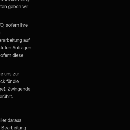
aten geben wir
O, sofern Ihre
g
erarbeitung auf
hteten Anfragen
 sofern diese
ie uns zur
ck für die
age). Zwingende
erührt.
ller daraus
 Bearbeitung