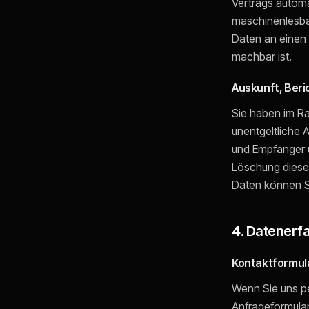
Vertrags automa
maschinenlesbar
Daten an einen 
machbar ist.
Auskunft, Ber
Sie haben im R
unentgeltliche
und Empfänger u
Löschung diese
Daten können Si
4. Datenerf
Kontaktformul
Wenn Sie uns p
Anfrageformula