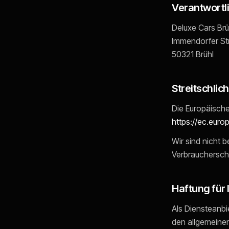
Verantwortli
Deluxe Cars Brü
Immendorfer Str
50321
Brühl
Streitschlic
Die Europäische 
https://ec.euro
Wir sind nicht b
Verbraucherschl
Haftung für 
Als Diensteanbi
den allgemeinen