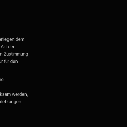
terliegen dem
 Art der
hen Zustimmung
r für den
ie
erksam werden,
rletzungen