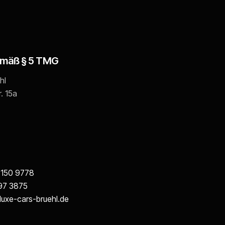
mäß § 5 TMG
hl
. 15a
 150 9778
97 3875
uxe-cars-bruehl.de