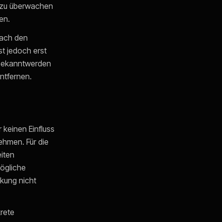
n zu überwachen
en.
nach den
st jedoch erst
 Bekanntwerden
ntfernen.
 keinen Einfluss
ehmen. Für die
eiten
mögliche
nkung nicht
krete