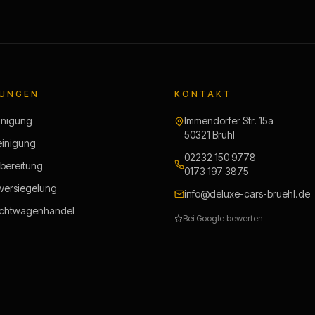
TUNGEN
KONTAKT
inigung
Immendorfer Str. 15a
50321
Brühl
einigung
02232 150 9778
bereitung
0173 197 3875
versiegelung
info@deluxe-cars-bruehl.de
chtwagenhandel
Bei Google bewerten