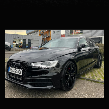
02232 150 9778
0173 197 3875